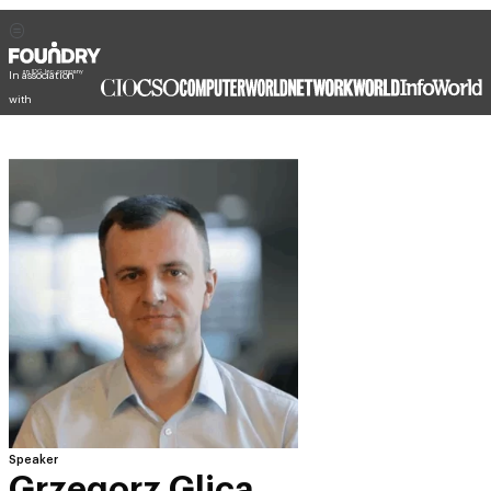
In association
with
Speaker
Grzegorz Glica