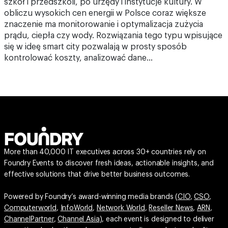
szkół i przedszkoli, po urzędy i instytucje kultury. W
obliczu wysokich cen energii w Polsce coraz większe
znaczenie ma monitorowanie i optymalizacja zużycia
prądu, ciepła czy wody. Rozwiązania tego typu wpisujące
się w ideę smart city pozwalają w prosty sposób
kontrolować koszty, analizować dane…
More than 40,000 IT executives across 30+ countries rely on
Foundry Events to discover fresh ideas, actionable insights, and
effective solutions that drive better business outcomes.
Powered by Foundry’s award-winning media brands (
CIO
,
CSO
,
Computerworld
,
InfoWorld
,
Network World
,
Reseller News
,
ARN
,
ChannelPartner
,
Channel Asia
), each event is designed to deliver