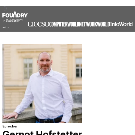
In association
with
Sprecher
Gernot Hofstetter