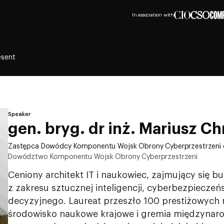
In association with
esent
Speaker
gen. bryg. dr inż. Mariusz C
Zastępca Dowódcy Komponentu Wojsk Obrony Cyberprzestrzeni d
Dowództwo Komponentu Wojsk Obrony Cyberprzestrzeni
Ceniony architekt IT i naukowiec, zajmujący się 
z zakresu sztucznej inteligencji, cyberbezpiecze
decyzyjnego. Laureat przeszło 100 prestiżowych
środowisko naukowe krajowe i gremia międzynar