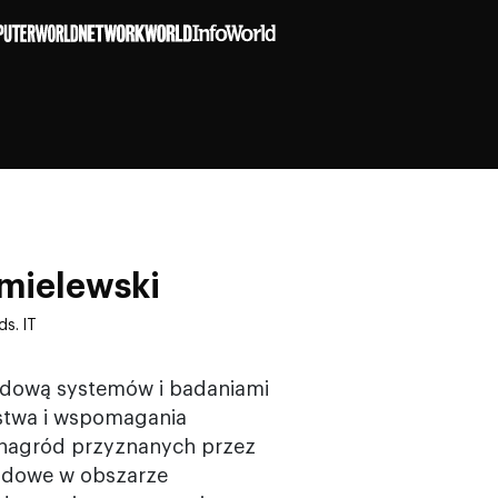
hmielewski
s. IT
budową systemów i badaniami
ństwa i wspomagania
 nagród przyznanych przez
odowe w obszarze