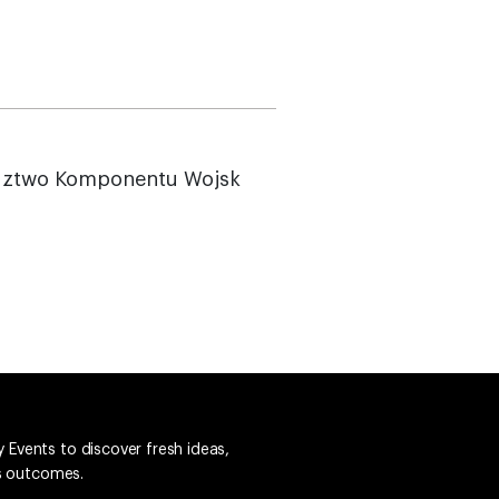
ództwo Komponentu Wojsk
 Events to discover fresh ideas,
ss outcomes.