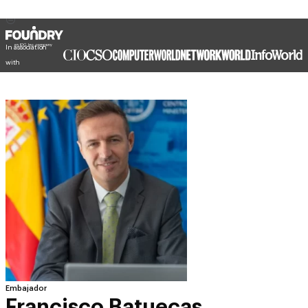
In association
with
Embajador
Francisco Batuecas