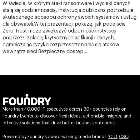
W świecie, w którym ataki ransomware i wycieki danych
stają się codziennością, instytucja publiczna potrzebuje
skutecznego sposobu ochrony swoich systemów i usług
dla obywateli.W tej prezentacji pokażę, jak podejście
Zero Trust może zwiększyć odporność instytucji
poprzez: Izolację krytycznych aplikacji i danych,
ograniczając ryzyko rozprzestrzeniania się ataków
wewnątrz sieci Bezpieczny dostęp…
More than 40,000 IT executives across 30+ countries rely on
Foundry Events to discover fresh ideas, actionable insights, and
effective solutions that drive better business outcomes.
Powered by Foundry’s award-winning media brands (
CIO
,
CSO
,