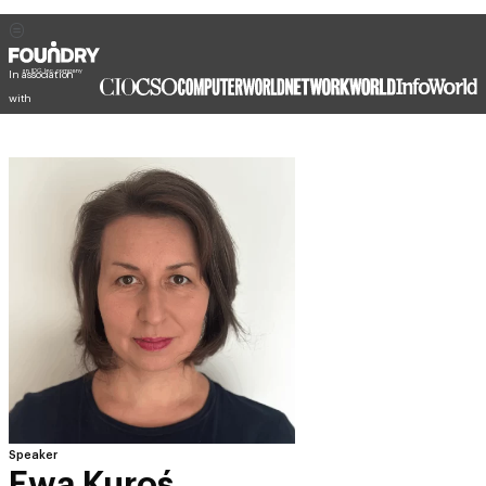
In association
with
Speaker
Ewa Kuroś