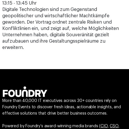
13:15 - 13:45 Uhr
Digitale Technologien sind zum Gegenstand
geopolitischer und wirtschaftlicher Machtkämpfe
geworden. Der Vortrag ordnet zentrale Risiken und
Konfliktlinien ein, und zeigt auf, welche Möglichkeiten
Unternehmen haben, digitale Souveränität gezielt
aufzubauen und ihre Gestaltungsspielräume zu
erweitern.
More than 40,000 IT executives across 30+ countries rely on
Foundry Events to discover fresh ideas, actionable insights, and
effective solutions that drive better business outcomes.
Powered by Foundry’s award-winning media brands (
CIO
,
CSO
,