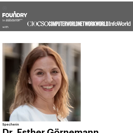
In association
with
Specherin
Dr. Esther Görnemann