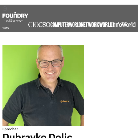
In association
with
Sprecher
Dubravko Dolic