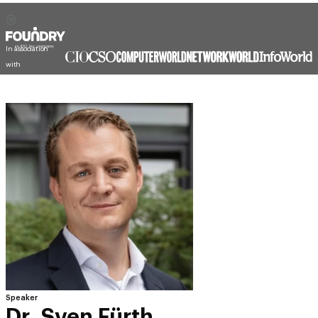
In association
with
Speaker
Dr. Sven Fürth