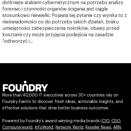
dotknięte atakiem cybernetycznym na potrzeby analizy
forensic i czynności organów ścigania jest ciągle
stosunkowo niewielki. Pojawia się pytanie czy wynika to z
nieświadomości co do potrzeby takich działań, braku
umiejętności zabezpieczenia nośników, obawy przed
kosztami czy może przyjęcia podejścia na zasadzie
“odtworzyć i…
More than 40,000 IT executives across 30+ countries rely on
Foundry Events to discover fresh ideas, actionable insights, and
effective solutions that drive better business outcomes.
Powered by Foundry’s award-winning media brands (
CIO
,
CSO
,
Computerworld
,
InfoWorld
,
Network World
,
Reseller News
,
ARN
,