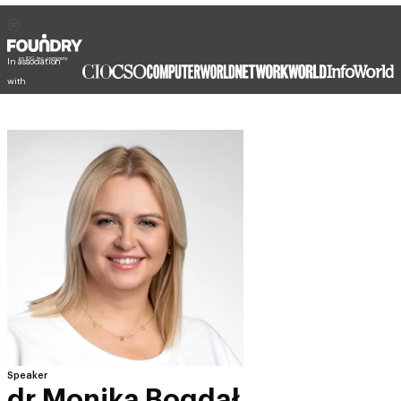
In association
with
Speaker
dr Monika Bogdał