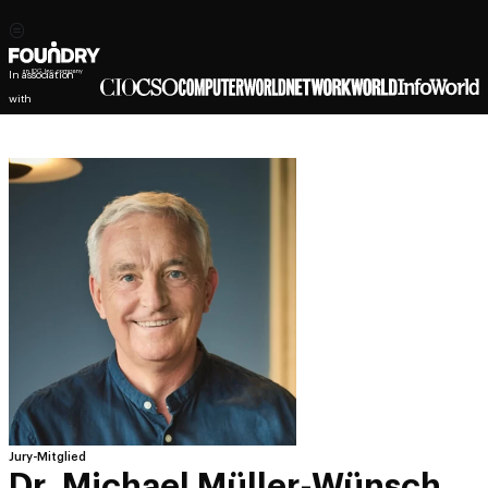
In association
with
Jury-Mitglied
Dr. Michael Müller-Wünsch