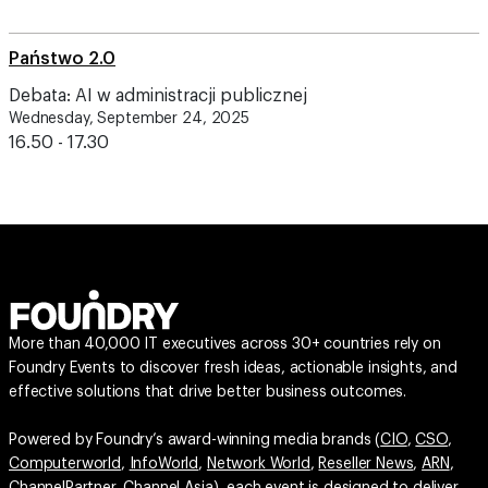
Państwo 2.0
Debata: AI w administracji publicznej
Wednesday, September 24, 2025
16.50 - 17.30
More than 40,000 IT executives across 30+ countries rely on
Foundry Events to discover fresh ideas, actionable insights, and
effective solutions that drive better business outcomes.
Powered by Foundry’s award-winning media brands (
CIO
,
CSO
,
Computerworld
,
InfoWorld
,
Network World
,
Reseller News
,
ARN
,