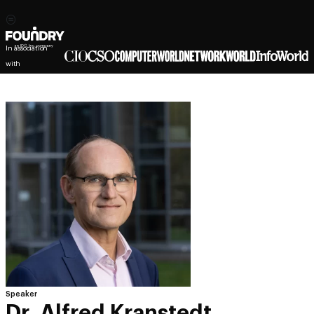
In association
with
Speaker
Dr. Alfred Kranstedt