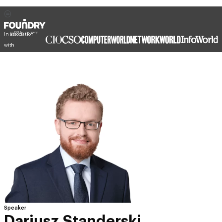
In association
with
Speaker
Dariusz Standerski