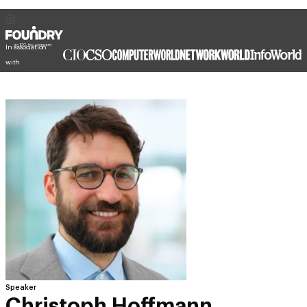
In association
with
Speaker
Christoph Hoffmann