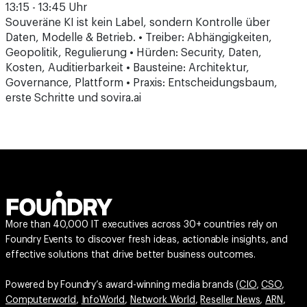
13:15 - 13:45 Uhr
Souveräne KI ist kein Label, sondern Kontrolle über
Daten, Modelle & Betrieb. • Treiber: Abhängigkeiten,
Geopolitik, Regulierung • Hürden: Security, Daten,
Kosten, Auditierbarkeit • Bausteine: Architektur,
Governance, Plattform • Praxis: Entscheidungsbaum,
erste Schritte und sovira.ai
More than 40,000 IT executives across 30+ countries rely on
Foundry Events to discover fresh ideas, actionable insights, and
effective solutions that drive better business outcomes.
Powered by Foundry’s award-winning media brands (
CIO
,
CSO
,
Computerworld
,
InfoWorld
,
Network World
,
Reseller News
,
ARN
,