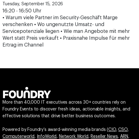
Tuesday, September 15, 2026
16:20 - 16:50 Uhr
• Warum viele Partner im Security-Geschäft Marge
verschenken • Wo ungenutzte Umsatz- und
Servicepotenziale liegen • Wie man Angebote mit mehr
Wert statt Preis verkauft • Praxisnahe Impulse für mehr
Ertrag im Channel
More than 40,000 IT executives across 30+ countries rely on
Foundry Events to discover fresh ideas, actionable insights, and
effective solutions that drive better business outcomes.
Powered by Foundry’s award-winning media brands (
CIO
,
CSO
,
Computerworld
,
InfoWorld
,
Network World
,
Reseller News
,
ARN
,