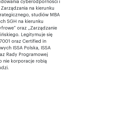
budowania cyberodporności i
 Zarządzania na kierunku
strategicznego, studiów MBA
ych SGH na kierunku
Cyfrowe” oraz „Zarządzanie
skiego. Legitymuje się
001 oraz Certified in
owych ISSA Polska, ISSA
oraz Rady Programowej
o nie korporacje robią
udzi.