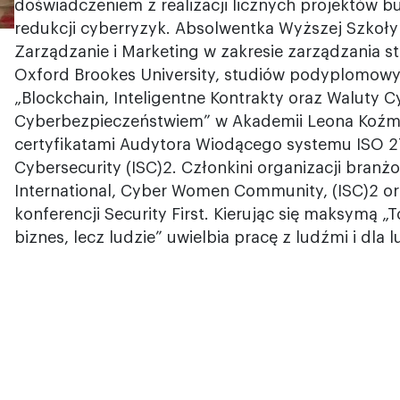
doświadczeniem z realizacji licznych projektów 
redukcji cyberryzyk. Absolwentka Wyższej Szkoły
Zarządzanie i Marketing w zakresie zarządzania 
Oxford Brookes University, studiów podyplomow
„Blockchain, Inteligentne Kontrakty oraz Waluty 
Cyberbezpieczeństwiem” w Akademii Leona Koźmiń
certyfikatami Audytora Wiodącego systemu ISO 27
Cybersecurity (ISC)2. Członkini organizacji branż
International, Cyber Women Community, (ISC)2 
konferencji Security First. Kierując się maksymą „T
biznes, lecz ludzie” uwielbia pracę z ludźmi i dla l