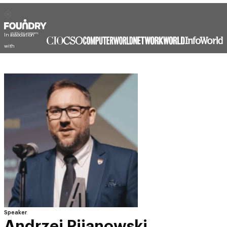
In association
with
Speaker
Andrzej Pijanowski