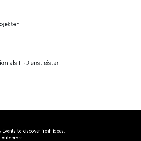
ojekten
n als IT-Dienstleister
 Events to discover fresh ideas,
ss outcomes.