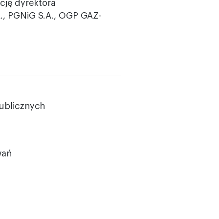
cję dyrektora
., PGNiG S.A., OGP GAZ-
ublicznych
wań