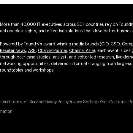
More than 40,000 IT executives across 30+ countries rely on Foundry
actionable insights, and effective solutions that drive better busine
Powered by Foundry’s award-winning media brands (
CIO
,
CSO
,
Comp
Reseller News
,
ARN
,
ChannelPartner
,
Channel Asia
), each event is des
through peer case studies, analyst- and editor-led research, live d
networking opportunities, delivered in formats ranging from large-sc
roundtables and workshops.
erved.
Terms of Service
Privacy Policy
Privacy Settings
Your California Pr
rmation