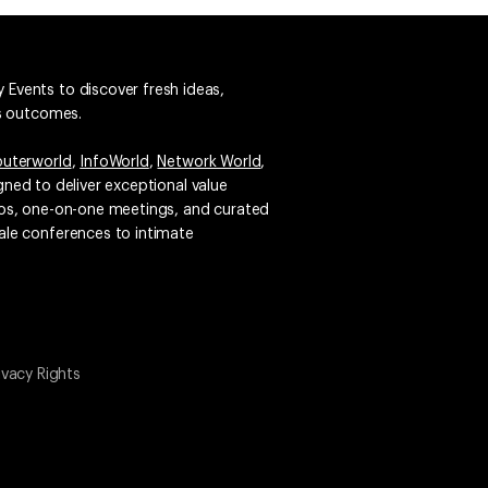
 Events to discover fresh ideas,
ss outcomes.
uterworld
,
InfoWorld
,
Network World
,
igned to deliver exceptional value
emos, one-on-one meetings, and curated
ale conferences to intimate
ivacy Rights