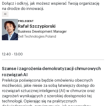
AI
PRELEGENT
Rafał Szczypiorski
Business Development Manager
Dell Technologies Poland
12:40 - 13:00
Szanse i zagrożenia demokratyzacji chmurowych
rozwiązań AI
Prelekcja poświęcona będzie omówieniu obecnych
możliwości, jakie niesie za sobą łatwiejszy dostęp do
rozwiązań sztucznej inteligencji (AI) w chmurze oraz
zagrożeń wynikających z szerokiej dostępności tej
technologii. Opierając się na praktycznych
doświadczeniach, przyjrzymy się, jak powszechny
dostęp do narzędzi AI zmienia dynamikę rynku i wspiera
rozwój przedsiębiorstw, ale także niesie za sobą