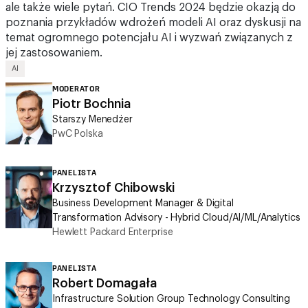
temat ogromnego potencjału AI i wyzwań związanych z
jej zastosowaniem.
AI
MODERATOR
Piotr Bochnia
Starszy Menedżer
PwC Polska
PANELISTA
Krzysztof Chibowski
Business Development Manager & Digital
Transformation Advisory - Hybrid Cloud/AI/ML/Analytics
Hewlett Packard Enterprise
PANELISTA
Robert Domagała
Infrastructure Solution Group Technology Consulting
Manager
Dell Technologies Poland