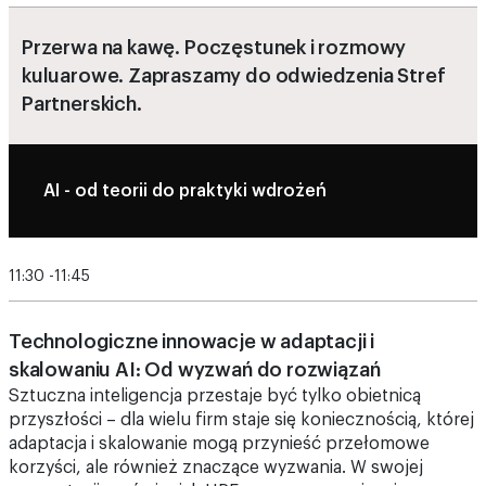
kuluarowe. Zapraszamy do odwiedzenia Stref
Partnerskich.
AI - od teorii do praktyki wdrożeń
11:30 -11:45
Technologiczne innowacje w adaptacji i
skalowaniu AI: Od wyzwań do rozwiązań
Sztuczna inteligencja przestaje być tylko obietnicą
przyszłości – dla wielu firm staje się koniecznością, której
adaptacja i skalowanie mogą przynieść przełomowe
korzyści, ale również znaczące wyzwania. W swojej
prezentacji omówię, jak HPE pomaga organizacjom
skutecznie wdrażać AI na dużą skalę, koncentrując się na