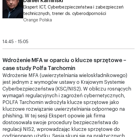
Orange Polska
14:45 - 15:05
Wdrożenie MFA w oparciu o klucze sprzętowe –
case study Polfa Tarchomin
Wdrożenie MFA (uwierzytelniania wieloskładnikowego)
jest jednym z wymogów ustawy o Krajowym Systemie
Cyberbezpieczeństwa (KSC/NIS2). W obliczu rosnących
wymagań regulacyjnych i zagrożeń cybernetycznych,
POLFA Tarchomin wdrożyła klucze sprzętowe jako
kluczowe rozwiązanie uwierzytelniania odpornego na
phishing. W tej sesji Ekspert opowie jak firma
dostosowała swoje procedury bezpieczeństwa do
regulacji NIS2, wprowadzając klucze sprzętowe do
codziennego użytku. Sesja skupi się na praktycznych
aspektach implementacji, korzyściach związanych z
poprawą bezpieczeństwa oraz zgodności z nowymi