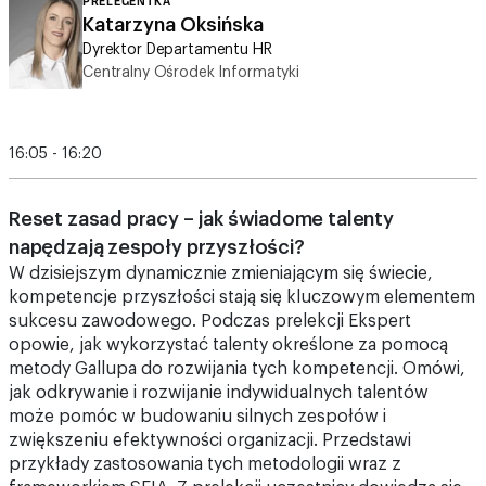
Centralny Ośrodek Informatyki
16:05 - 16:20
Reset zasad pracy – jak świadome talenty
napędzają zespoły przyszłości?
W dzisiejszym dynamicznie zmieniającym się świecie,
kompetencje przyszłości stają się kluczowym elementem
sukcesu zawodowego. Podczas prelekcji Ekspert
opowie, jak wykorzystać talenty określone za pomocą
metody Gallupa do rozwijania tych kompetencji. Omówi,
jak odkrywanie i rozwijanie indywidualnych talentów
może pomóc w budowaniu silnych zespołów i
zwiększeniu efektywności organizacji. Przedstawi
przykłady zastosowania tych metodologii wraz z
frameworkiem SFIA. Z prelekcji uczestnicy dowiedzą się,
jak identyfikować swoje mocne strony i jak je skutecznie
wykorzystywać w kontekście przyszłych wyzwań