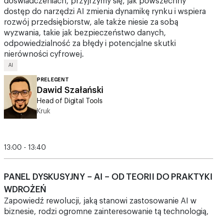
wyzwania, takie jak bezpieczeństwo danych,
odpowiedzialność za błędy i potencjalne skutki
nierówności cyfrowej.
AI
PRELEGENT
Dawid Szałański
Head of Digital Tools
Kruk
13:00 - 13:40
PANEL DYSKUSYJNY – AI – OD TEORII DO PRAKTYKI
WDROŻEŃ
Zapowiedź rewolucji, jaką stanowi zastosowanie AI w
biznesie, rodzi ogromne zainteresowanie tą technologią,
ale także wiele pytań. CIO Trends 2024 będzie okazją do
poznania przykładów wdrożeń modeli AI oraz dyskusji na