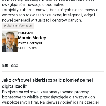
wdrożeniach rozwiązań sztucznej inteligencji, edge i
nowej generacji wirtualizacji centrów danych.
Digital Transformation
PRELEGENT
Marcin Madey
Prezes Zarządu
SUSE Polska
9:15 - 9:30
Jak z cyfrowej iskierki rozpalić płomień pełnej
digitalizacji?
Przejście na cyfrowe, zautomatyzowane procesy
biznesowe to wielkie przedsięwzięcie dla wszystkich
współczesnych firm. Na pierwszy ogień idą najczęściej
CIO – od nich wymaga się inicjowania natychmiastowych,
maksymalnie efektywnych, zgodnych z procedurami