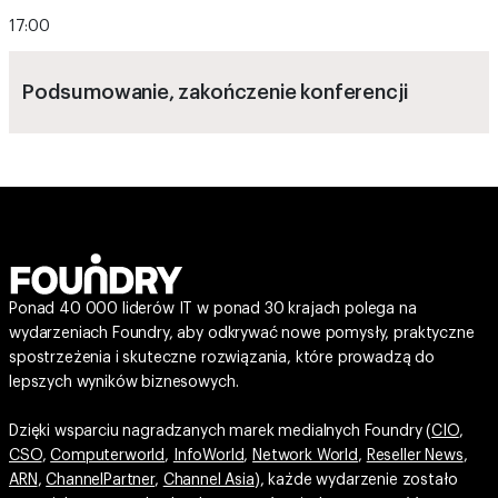
Podsumowanie, zakończenie konferencji
Ponad 40 000 liderów IT w ponad 30 krajach polega na
wydarzeniach Foundry, aby odkrywać nowe pomysły, praktyczne
spostrzeżenia i skuteczne rozwiązania, które prowadzą do
lepszych wyników biznesowych.
Dzięki wsparciu nagradzanych marek medialnych Foundry (
CIO
,
CSO
,
Computerworld
,
InfoWorld
,
Network World
,
Reseller News
,
ARN
,
ChannelPartner
,
Channel Asia
), każde wydarzenie zostało
zaprojektowane tak, aby dostarczać wyjątkową wartość –
poprzez studia przypadków od innych specjalistów, badania