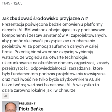
Jak zbudować środowisko przyjazne AI?
Prezentacja poświęcona będzie omówieniu platformy
danych i AI IBM watsonx obejmującej trzy podstawowe
komponenty i zestaw asystentów AI zaprojektowanych,
aby pomóc skalować i przyspieszać uruchamianie
projektów AI za pomocą zaufanych danych w całej
firmie. Przedsiębiorstwa coraz częściej wybierają
watsonx, ze względu na: otwarte technologie,
ukierunkowanie na określone domeny organizacji, zasady
przejrzystości, odpowiedzialności i zarządzania, które
były fundamentem podczas projektowania rozwiązania
oraz możliwość nie tylko bycia użytkownikiem AI, ale
także twórcą wartości biznesowej AI. A wszystko to
działa zarówno lokalnie jak i w chmurze.
AI
PRELEGENT
Piotr Beńke
IBM NCEE ATL Market Director, IBM PBU Chief
Technology Officer