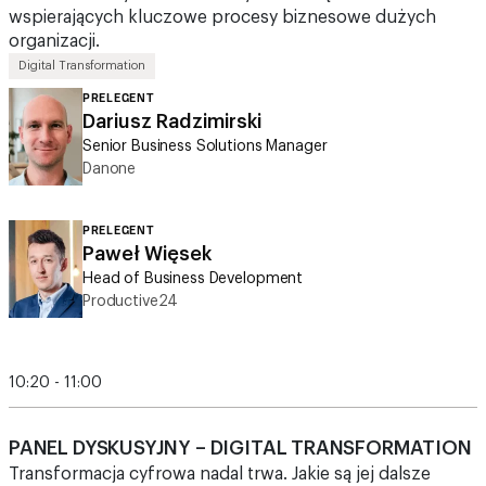
Digital Transformation
PRELEGENT
Dariusz Radzimirski
Senior Business Solutions Manager
Danone
PRELEGENT
Paweł Więsek
Head of Business Development
Productive24
10:20 - 11:00
PANEL DYSKUSYJNY – DIGITAL TRANSFORMATION
Transformacja cyfrowa nadal trwa. Jakie są jej dalsze
kierunki? Pokażemy inspirujące przykłady wykorzystania
innowacji w realizacji strategicznych celów organizacji.