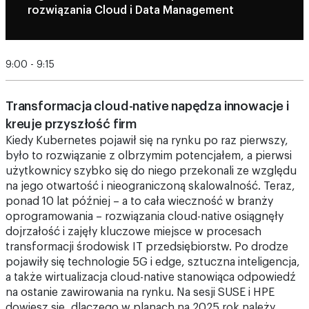
9:00 - 9:15
Transformacja cloud-native napędza innowacje i
kreuje przyszłość firm
Kiedy Kubernetes pojawił się na rynku po raz pierwszy,
było to rozwiązanie z olbrzymim potencjałem, a pierwsi
użytkownicy szybko się do niego przekonali ze względu
na jego otwartość i nieograniczoną skalowalność. Teraz,
ponad 10 lat później – a to cała wieczność w branży
oprogramowania – rozwiązania cloud-native osiągnęły
dojrzałość i zajęły kluczowe miejsce w procesach
transformacji środowisk IT przedsiębiorstw. Po drodze
pojawiły się technologie 5G i edge, sztuczna inteligencja,
a także wirtualizacja cloud-native stanowiąca odpowiedź
na ostanie zawirowania na rynku. Na sesji SUSE i HPE
dowiesz się, dlaczego w planach na 2025 rok należy
uwzględnić innowacje cloud-native
i projekty kubernetesowe, bez których nie ma mowy o