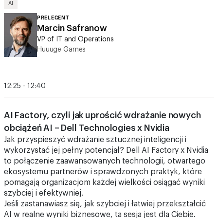
Marcin Safranow
VP of IT and Operations
Huuuge Games
12:25 - 12:40
AI Factory, czyli jak uprościć wdrażanie nowych
obciążeń AI – Dell Technologies x Nvidia
Jak przyspieszyć wdrażanie sztucznej inteligencji i
wykorzystać jej pełny potencjał? Dell AI Factory x Nvidia
to połączenie zaawansowanych technologii, otwartego
ekosystemu partnerów i sprawdzonych praktyk, które
pomagają organizacjom każdej wielkości osiągać wyniki
szybciej i efektywniej.
Jeśli zastanawiasz się, jak szybciej i łatwiej przekształcić
AI w realne wyniki biznesowe, ta sesja jest dla Ciebie.
Dołącz i odkryj, jak możesz wspierać Twoją organizację
na drodze do innowacji.