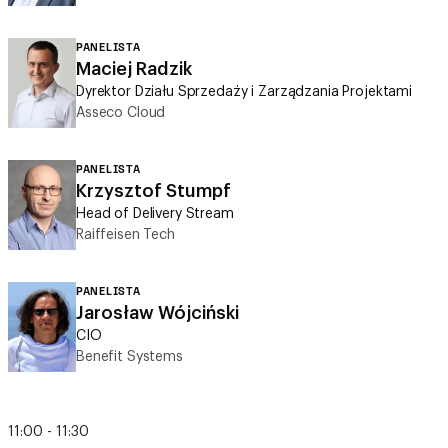
Maciej Radzik
Dyrektor Działu Sprzedaży i Zarządzania Projektami
Asseco Cloud
PANELISTA
Krzysztof Stumpf
Head of Delivery Stream
Raiffeisen Tech
PANELISTA
Jarosław Wójciński
CIO
Benefit Systems
11:00 - 11:30
Przerwa na kawę. Poczęstunek i rozmowy