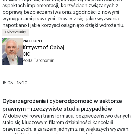
wymaganiami prawnymi. Dowiesz się, jakie wyzwania
napotkano i jakie korzyści osiągnięto dzięki wdrożeniu.
Cybersecurity
PRELEGENT
Krzysztof Cabaj
CIO
Polfa Tarchomin
15:05 - 15:20
Cyberzagrożenia i cyberodporność w sektorze
prawnym – rzeczywiste studia przypadków
W dobie cyfrowej transformacji, bezpieczeństwo danych
stało się kluczowym filarem działalności kancelarii
prawniczych, a zarazem jednym z największych wyzwań,
przed jakimi staje nasza branża. W trakcie mojego
wystąpienia pokażę Państwu, jakie rodzaje