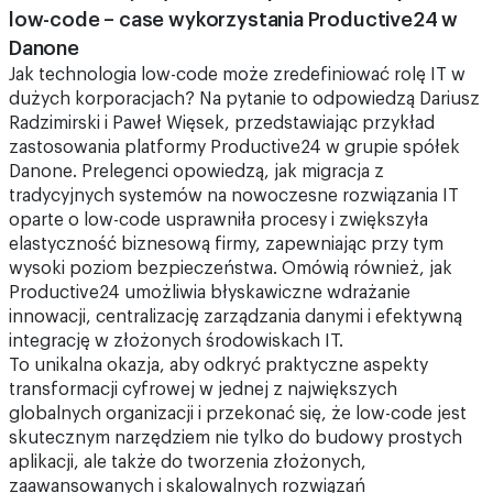
Jak technologia low-code może zredefiniować rolę IT w
dużych korporacjach? Na pytanie to odpowiedzą Dariusz
Radzimirski i Paweł Więsek, przedstawiając przykład
zastosowania platformy Productive24 w grupie spółek
Danone. Prelegenci opowiedzą, jak migracja z
tradycyjnych systemów na nowoczesne rozwiązania IT
oparte o low-code usprawniła procesy i zwiększyła
elastyczność biznesową firmy, zapewniając przy tym
wysoki poziom bezpieczeństwa. Omówią również, jak
Productive24 umożliwia błyskawiczne wdrażanie
innowacji, centralizację zarządzania danymi i efektywną
integrację w złożonych środowiskach IT.
To unikalna okazja, aby odkryć praktyczne aspekty
transformacji cyfrowej w jednej z największych
globalnych organizacji i przekonać się, że low-code jest
skutecznym narzędziem nie tylko do budowy prostych
aplikacji, ale także do tworzenia złożonych,
zaawansowanych i skalowalnych rozwiązań
wspierających kluczowe procesy biznesowe dużych
organizacji.