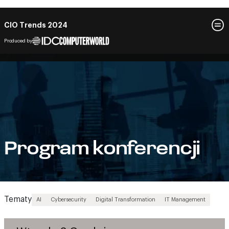
CIO Trends 2024
3 grudnia 2024
Warszawa
Program konferencji
Tematy
AI
Cybersecurity
Digital Transformation
IT Management
Wtorek, 3 Grudnia